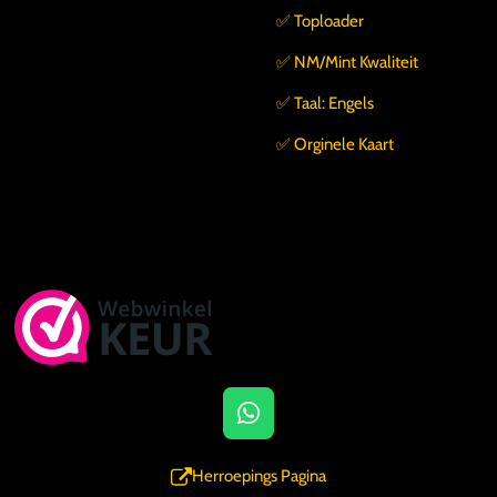
✅️ Toploader
✅️ NM/Mint Kwaliteit
✅️ Taal: Engels
✅️ Orginele Kaart
W
h
a
Herroepings Pagina
t