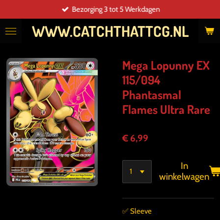
Bezorging 3 tot 5 Werkdagen
Ga
direct
WWW.CATCHTHATTCG.NL
naar
de
hoofdinhoud
Mega Lopunny EX
115/094
Phantasmal
Flames Ultra Rare
€ 6,99
In
winkelwagen
✅️ Sleeve