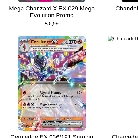
Mega Charizard X EX 029 Mega
Chandel
Evolution Promo
€ 8,99
Ceruledge EX 036/191 Surging
Charcadet