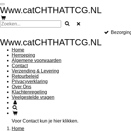
Ga
Www.catCHTHATTCG.NL
direct
naar
de
hoofdinhoud
Bezorging
Www.catCHTHATTCG.NL
Home
Herroeping
Algemene voorwaarden
Contact
Verzending & Levering
Retourbeleid
Privacyverklaring
Over Ons
Klachtenregeling
Veelgestelde vragen
Voor Contact kun je hier klikken.
Home