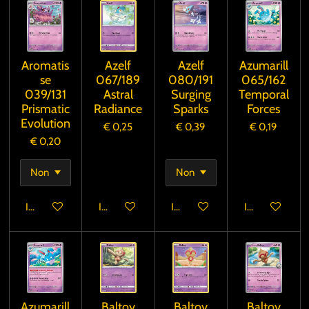
Aromatis
Azelf
Azelf
Azumarill
se
067/189
080/191
065/162
039/131
Astral
Surging
Temporal
Prismatic
Radiance
Sparks
Forces
Evolution
€ 0,25
€ 0,39
€ 0,19
€ 0,20
In winkelwagen
In winkelwagen
In winkelwagen
In winkelwage
Azumarill
Baltoy
Baltoy
Baltoy