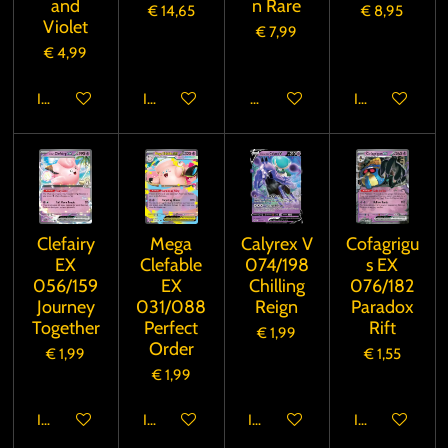
and
n Rare
€ 14,65
€ 8,95
Violet
€ 7,99
€ 4,99
In winkelwagen
In winkelwagen
Houd mij op de hoogte
In winkelwage
Clefairy
Mega
Calyrex V
Cofagrigu
EX
Clefable
074/198
s EX
056/159
EX
Chilling
076/182
Journey
031/088
Reign
Paradox
Together
Perfect
Rift
€ 1,99
Order
€ 1,99
€ 1,55
€ 1,99
In winkelwagen
In winkelwagen
In winkelwagen
In winkelwage