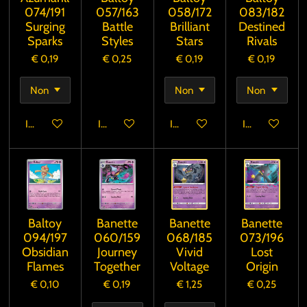
074/191
057/163
058/172
083/182
Surging
Battle
Brilliant
Destined
Sparks
Styles
Stars
Rivals
€ 0,19
€ 0,25
€ 0,19
€ 0,19
In winkelwagen
In winkelwagen
In winkelwagen
In winkelwage
Baltoy
Banette
Banette
Banette
094/197
060/159
068/185
073/196
Obsidian
Journey
Vivid
Lost
Flames
Together
Voltage
Origin
€ 0,10
€ 0,19
€ 1,25
€ 0,25