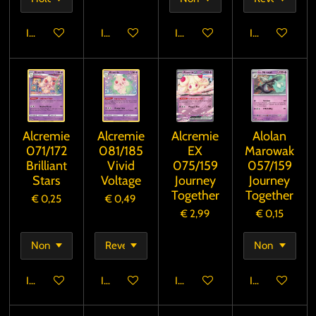
In winkelwagen
In winkelwagen
In winkelwagen
In winkelwage
Alcremie
Alcremie
Alcremie
Alolan
071/172
081/185
EX
Marowak
Brilliant
Vivid
075/159
057/159
Stars
Voltage
Journey
Journey
Together
Together
€ 0,25
€ 0,49
€ 2,99
€ 0,15
In winkelwagen
In winkelwagen
In winkelwagen
In winkelwage