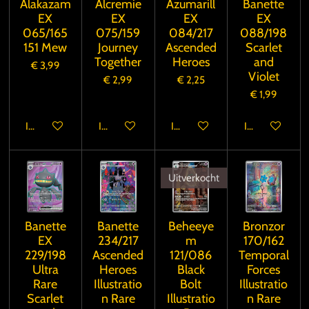
Alakazam
Alcremie
Azumarill
Banette
EX
EX
EX
EX
065/165
075/159
084/217
088/198
151 Mew
Journey
Ascended
Scarlet
Together
Heroes
and
€ 3,99
Violet
€ 2,99
€ 2,25
€ 1,99
In winkelwagen
In winkelwagen
In winkelwagen
In winkelwage
Uitverkocht
Banette
Banette
Beheeye
Bronzor
EX
234/217
m
170/162
229/198
Ascended
121/086
Temporal
Ultra
Heroes
Black
Forces
Rare
Illustratio
Bolt
Illustratio
Scarlet
n Rare
Illustratio
n Rare