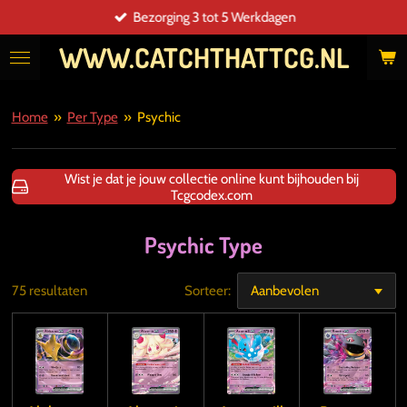
Bezorging 3 tot 5 Werkdagen
Ga
direct
WWW.CATCHTHATTCG.NL
naar
de
hoofdinhoud
Home
»
Per Type
»
Psychic
Wist je dat je jouw collectie online kunt bijhouden bij
Tcgcodex.com
Psychic Type
75 resultaten
Sorteer: