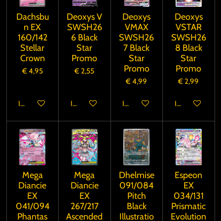
Dachsbu
Deoxys V
Deoxys
Deoxys
n EX
SWSH26
VMAX
VSTAR
160/142
6 Black
SWSH26
SWSH26
Stellar
Star
7 Black
8 Black
Crown
Promo
Star
Star
Promo
Promo
€ 4,95
€ 2,55
€ 4,99
€ 2,99
In winkelwagen
In winkelwagen
In winkelwagen
In winkelwage
Mega
Mega
Dhelmise
Espeon
Diancie
Diancie
091/084
EX
EX
EX
Pitch
034/131
041/094
267/217
Black
Prismatic
Phantas
Ascended
Illustratio
Evolution