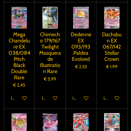
Mega
Chimech
Dedenne
Dachsbu
Chandelu
o 179/167
EX
n EX
re EX
Twilight
093/193
067/142
038/084
Masquera
Paldea
Stellar
Pitch
de
Evolved
Crown
Black
Illustratio
€ 2,55
€ 1,99
Double
n Rare
Rare
€ 5,99
€ 2,45
In winkelwagen
In winkelwagen
In winkelwagen
In winkelwage