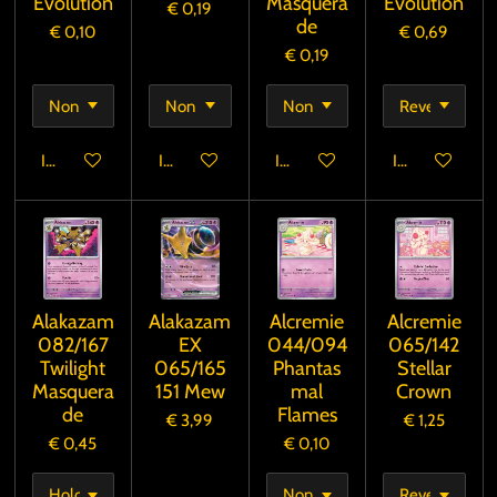
Evolution
Masquera
Evolution
€ 0,19
de
€ 0,10
€ 0,69
€ 0,19
In winkelwagen
In winkelwagen
In winkelwagen
In winkelwage
Alakazam
Alakazam
Alcremie
Alcremie
082/167
EX
044/094
065/142
Twilight
065/165
Phantas
Stellar
Masquera
151 Mew
mal
Crown
de
Flames
€ 3,99
€ 1,25
€ 0,45
€ 0,10