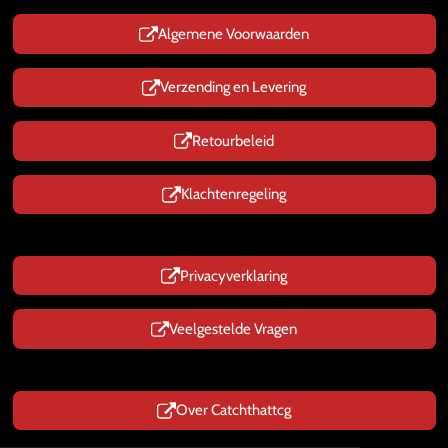
p
p
Algemene Voorwaarden
Verzending en Levering
Retourbeleid
Klachtenregeling
Privacyverklaring
Veelgestelde Vragen
Over Catchthattcg