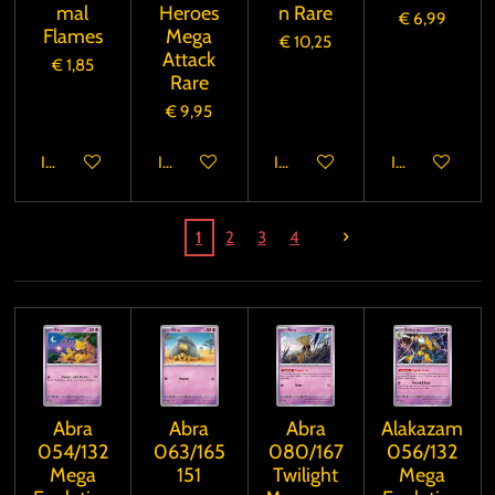
mal
Heroes
n Rare
€ 6,99
Flames
Mega
€ 10,25
Attack
€ 1,85
Rare
€ 9,95
In winkelwagen
In winkelwagen
In winkelwagen
In winkelwage
1
2
3
4
Abra
Abra
Abra
Alakazam
054/132
063/165
080/167
056/132
Mega
151
Twilight
Mega