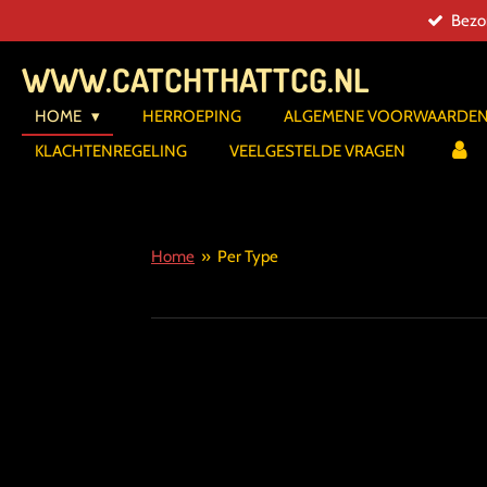
Bezor
Ga
direct
WWW.CATCHTHATTCG.NL
naar
de
HOME
HERROEPING
ALGEMENE VOORWAARDE
hoofdinhoud
KLACHTENREGELING
VEELGESTELDE VRAGEN
Home
»
Per Type