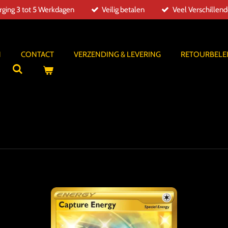
ging 3 tot 5 Werkdagen
Veilig betalen
Veel Verschillen
N
CONTACT
VERZENDING & LEVERING
RETOURBELE