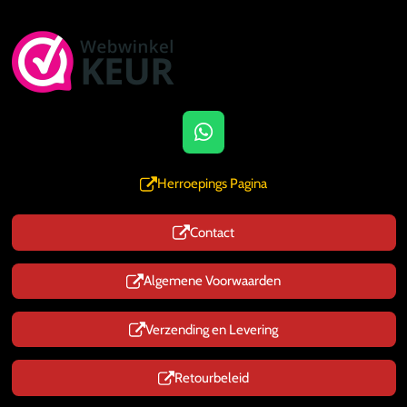
W
h
a
Herroepings Pagina
t
s
Contact
A
p
p
Algemene Voorwaarden
Verzending en Levering
Retourbeleid