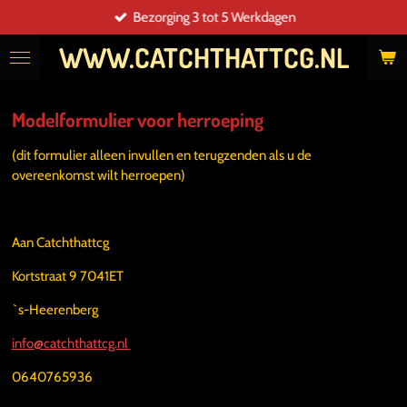
Bezorging 3 tot 5 Werkdagen
Ga
direct
WWW.CATCHTHATTCG.NL
naar
de
hoofdinhoud
Modelformulier voor herroeping
(dit formulier alleen invullen en terugzenden als u de
overeenkomst wilt herroepen)
Aan Catchthattcg
Kortstraat 9 7041ET
`s-Heerenberg
info@catchthattcg.nl
0640765936