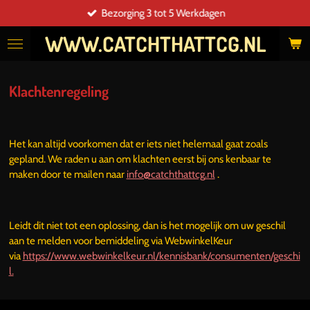
Bezorging 3 tot 5 Werkdagen
Ga
direct
WWW.CATCHTHATTCG.NL
naar
de
hoofdinhoud
Klachtenregeling
Het kan altijd voorkomen dat er iets niet helemaal gaat zoals
gepland. We raden u aan om klachten eerst bij ons kenbaar te
maken door te mailen naar
info@catchthattcg
.nl
.
Leidt dit niet tot een oplossing, dan is het mogelijk om uw geschil
aan te melden voor bemiddeling via WebwinkelKeur
via
https://www.webwinkelkeur.nl/kennisbank/consumenten/geschi
l.