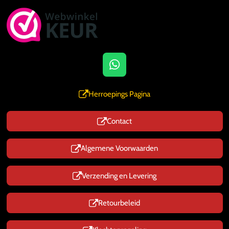
W
h
a
Herroepings Pagina
t
s
Contact
A
p
p
Algemene Voorwaarden
Verzending en Levering
Retourbeleid