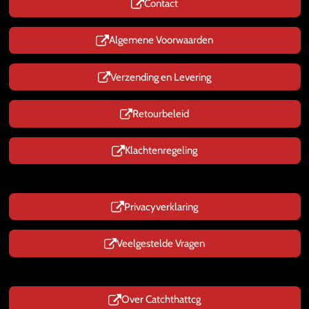
Contact
A
p
p
Algemene Voorwaarden
Verzending en Levering
Retourbeleid
Klachtenregeling
Privacyverklaring
Veelgestelde Vragen
Over Catchthattcg