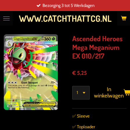
Bezorging 3 tot 5 Werkdagen
Ga
direct
WWW.CATCHTHATTCG.NL
naar
de
hoofdinhoud
Ascended Heroes
Mega Meganium
EX 010/217
€ 5,25
In
winkelwagen
✅️ Sleeve
✅️ Toploader