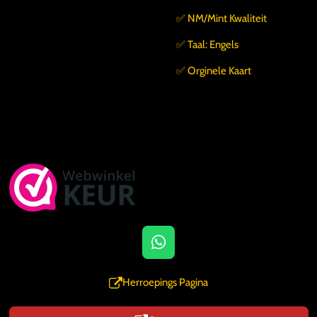
✅️ NM/Mint Kwaliteit
✅️ Taal: Engels
✅️ Orginele Kaart
W
h
a
Herroepings Pagina
t
s