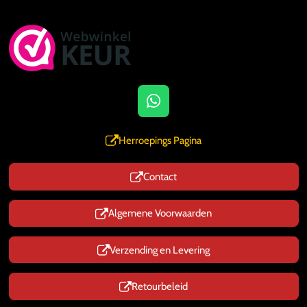
W
h
a
Herroepings Pagina
t
s
Contact
A
p
p
Algemene Voorwaarden
Verzending en Levering
Retourbeleid