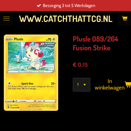
Bezorging 3 tot 5 Werkdagen
Ga
direct
WWW.CATCHTHATTCG.NL
naar
de
hoofdinhoud
Plusle 089/264
Fusion Strike
€ 0,15
In
winkelwagen