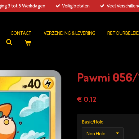
ing 3 tot 5 Werkdagen
Veilig betalen
Veel Verschille
CONTACT
VERZENDING & LEVERING
RETOURBELEI
Pawmi 056/1
€ 0,12
Basic/Holo