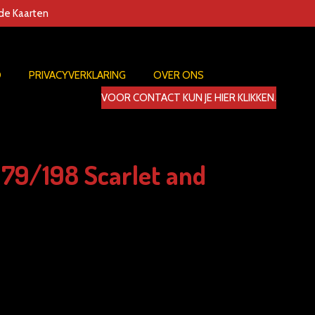
nde Kaarten
D
PRIVACYVERKLARING
OVER ONS
VOOR CONTACT KUN JE HIER KLIKKEN.
079/198 Scarlet and