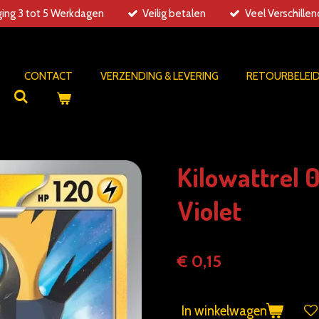
ing 3 tot 5 Werkdagen
Veilig betalen
Veel Verschille
CONTACT
VERZENDING & LEVERING
RETOURBELEI
Kilowattrel 
Violet
€ 0,15
In winkelwagen