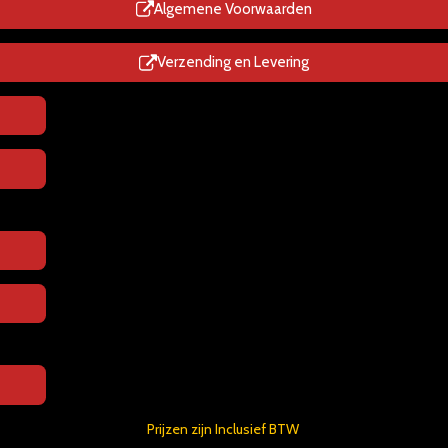
p
Algemene Voorwaarden
Verzending en Levering
Prijzen zijn Inclusief BTW