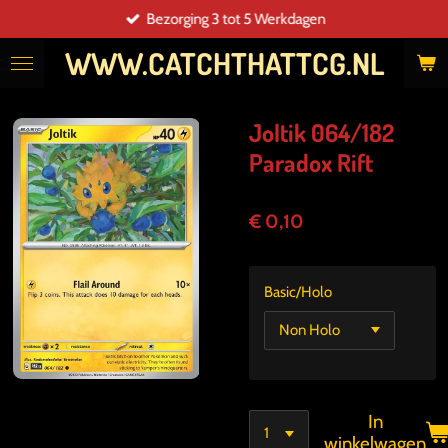
Bezorging 3 tot 5 Werkdagen
Ga
direct
WWW.CATCHTHATTCG.NL
naar
de
hoofdinhoud
Joltik 064/182
Paradox Rift
€ 0,10
Basic/Holo
In
winkelwagen