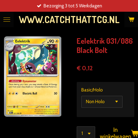
Bezorging 3 tot 5 Werkdagen
Ga
direct
WWW.CATCHTHATTCG.NL
naar
de
hoofdinhoud
Eelektrik 031/086
Black Bolt
€ 0,12
Basic/Holo
In
winkelwagen