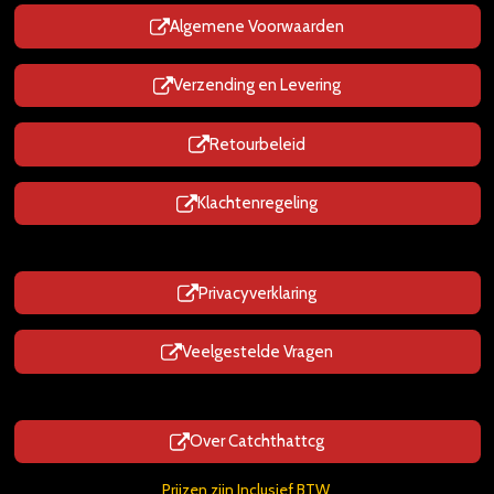
p
p
Algemene Voorwaarden
Verzending en Levering
Retourbeleid
Klachtenregeling
Privacyverklaring
Veelgestelde Vragen
Over Catchthattcg
Prijzen zijn Inclusief BTW