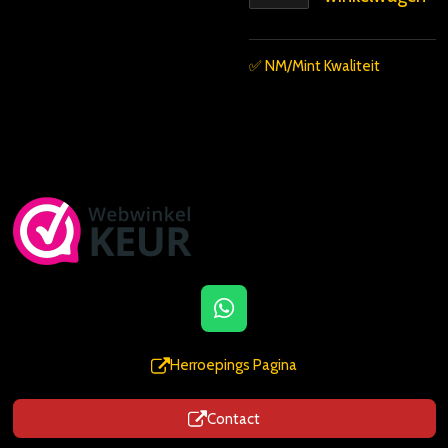
✅️ NM/Mint Kwaliteit
W
h
a
Herroepings Pagina
t
s
Contact
A