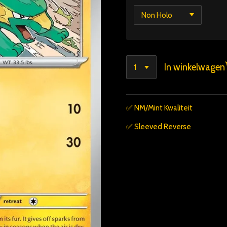
In winkelwagen
✅️ NM/Mint Kwaliteit
✅️ Sleeved Reverse