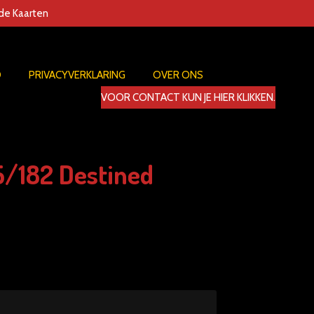
nde Kaarten
D
PRIVACYVERKLARING
OVER ONS
VOOR CONTACT KUN JE HIER KLIKKEN.
5/182 Destined