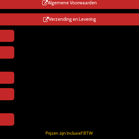
p
Algemene Voorwaarden
Verzending en Levering
Prijzen zijn Inclusief BTW