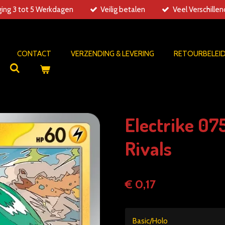
ing 3 tot 5 Werkdagen
Veilig betalen
Veel Verschille
CONTACT
VERZENDING & LEVERING
RETOURBELEI
Electrike 07
Rivals
€ 0,17
Basic/Holo