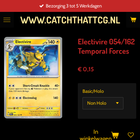
Bezorging 3 tot 5 Werkdagen
Ga
direct
WWW.CATCHTHATTCG.NL
naar
de
hoofdinhoud
Electivire 054/162
Temporal Forces
€ 0,15
Basic/Holo
In
winkelwagen