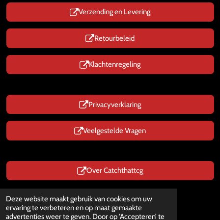
Verzending en Levering
Retourbeleid
Klachtenregeling
Privacyverklaring
Veelgestelde Vragen
Over Catchthattcg
Prijzen zijn Inclusief BTW
Deze website maakt gebruik van cookies om uw
© 2025 - 2026 CatchThatTcg.nl
ervaring te verbeteren en op maat gemaakte
Powered by
JouwWeb
advertenties weer te geven. Door op ‘Accepteren’ te