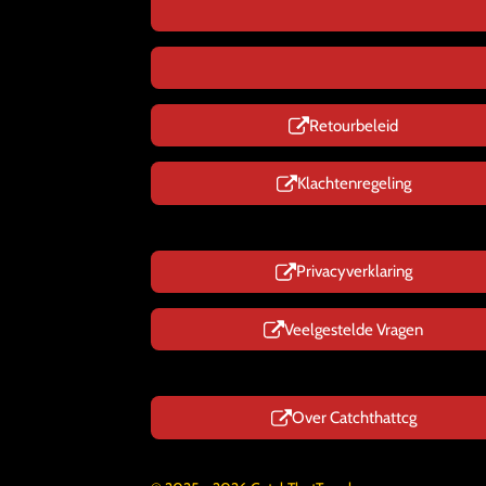
Retourbeleid
Klachtenregeling
Privacyverklaring
Veelgestelde Vragen
Over Catchthattcg