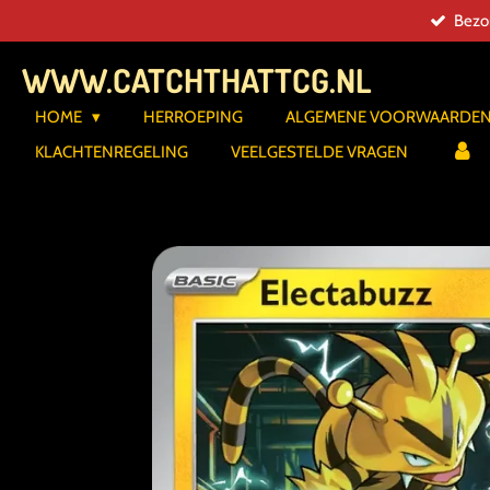
Bezor
Ga
direct
WWW.CATCHTHATTCG.NL
naar
de
HOME
HERROEPING
ALGEMENE VOORWAARDE
hoofdinhoud
KLACHTENREGELING
VEELGESTELDE VRAGEN