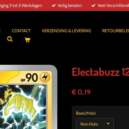
ging 3 tot 5 Werkdagen
Veilig betalen
Veel Verschillen
N
CONTACT
VERZENDING & LEVERING
RETOURBELE
Electabuzz 1
€ 0,19
Basic/Holo