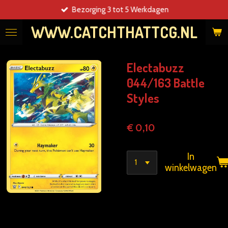
Bezorging 3 tot 5 Werkdagen
Ga
direct
WWW.CATCHTHATTCG.NL
naar
de
hoofdinhoud
Electabuzz
044/163 Battle
Styles
€ 0,10
In
winkelwagen