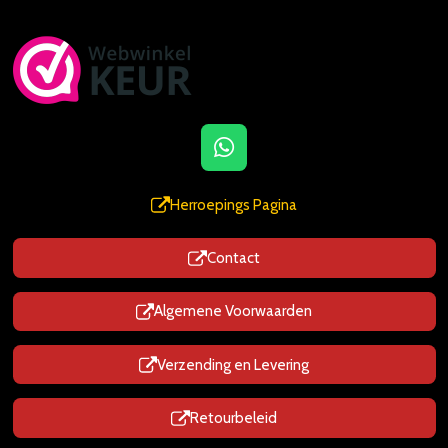
W
h
a
Herroepings Pagina
t
s
Contact
A
p
p
Algemene Voorwaarden
Verzending en Levering
Retourbeleid