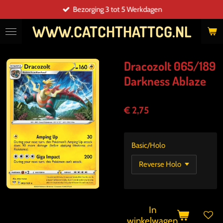
Bezorging 3 tot 5 Werkdagen
Ga
direct
WWW.CATCHTHATTCG.NL
naar
de
hoofdinhoud
Dracozolt 065/189
Darkness Ablaze
€ 2,75
Basic/Holo
In
winkelwagen