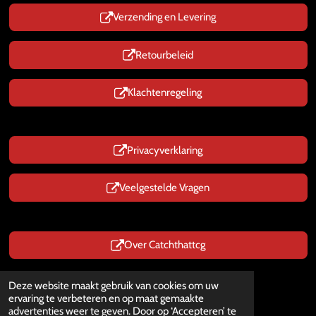
Verzending en Levering
Retourbeleid
Klachtenregeling
Privacyverklaring
Veelgestelde Vragen
Over Catchthattcg
Prijzen zijn Inclusief BTW
Deze website maakt gebruik van cookies om uw
© 2025 - 2026 CatchThatTcg.nl
ervaring te verbeteren en op maat gemaakte
Powered by
JouwWeb
advertenties weer te geven. Door op ‘Accepteren’ te