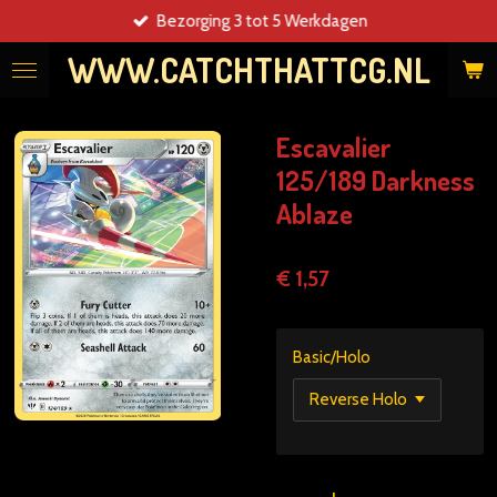
Bezorging 3 tot 5 Werkdagen
Ga
direct
WWW.CATCHTHATTCG.NL
naar
de
hoofdinhoud
Escavalier
125/189 Darkness
Ablaze
€ 1,57
Basic/Holo