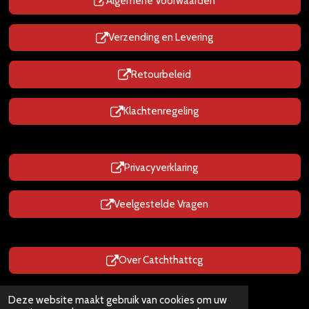
p
Algemene Voorwaarden
Verzending en Levering
Retourbeleid
Klachtenregeling
Privacyverklaring
Veelgestelde Vragen
Over Catchthattcg
Prijzen zijn Inclusief BTW
Deze website maakt gebruik van cookies om uw
© 2025 - 2026 CatchThatTcg.nl