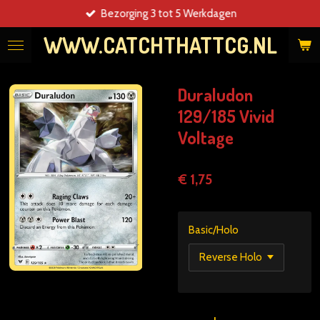
Bezorging 3 tot 5 Werkdagen
Ga
direct
WWW.CATCHTHATTCG.NL
naar
de
hoofdinhoud
Duraludon
129/185 Vivid
Voltage
€ 1,75
Basic/Holo