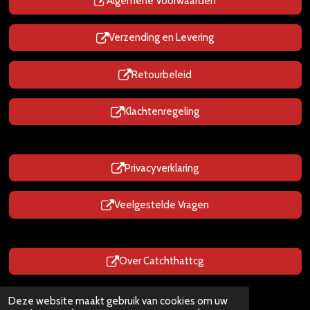
p
Algemene Voorwaarden
Verzending en Levering
Retourbeleid
Klachtenregeling
Privacyverklaring
Veelgestelde Vragen
Over Catchthattcg
Prijzen zijn Inclusief BTW
Deze website maakt gebruik van cookies om uw
© 2025 - 2026 CatchThatTcg.nl