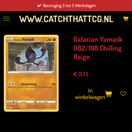
Bezorging 3 tot 5 Werkdagen
Ga
direct
WWW.CATCHTHATTCG.NL
naar
de
hoofdinhoud
Galarian Yamask
082/198 Chilling
Reign
€ 0,15
In
winkelwagen