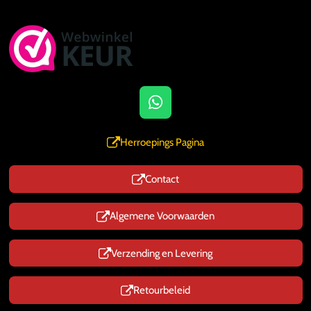
W
h
a
Herroepings Pagina
t
s
Contact
A
p
p
Algemene Voorwaarden
Verzending en Levering
Retourbeleid