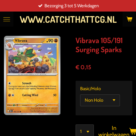
Bezorging 3 tot 5 Werkdagen
Ga
direct
WWW.CATCHTHATTCG.NL
naar
de
hoofdinhoud
Vibrava 105/191
Surging Sparks
€ 0,15
Basic/Holo
In
winkelwagen