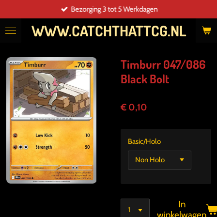
Bezorging 3 tot 5 Werkdagen
Ga
direct
WWW.CATCHTHATTCG.NL
naar
de
hoofdinhoud
Timburr 047/086
Black Bolt
€ 0,10
Basic/Holo
In
winkelwagen