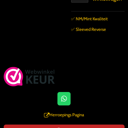
✅️ NM/Mint Kwaliteit
✅️ Sleeved Reverse
W
h
a
Herroepings Pagina
t
s