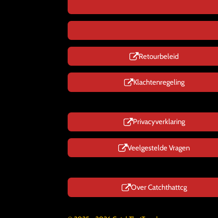
Retourbeleid
Klachtenregeling
Privacyverklaring
Veelgestelde Vragen
Over Catchthattcg