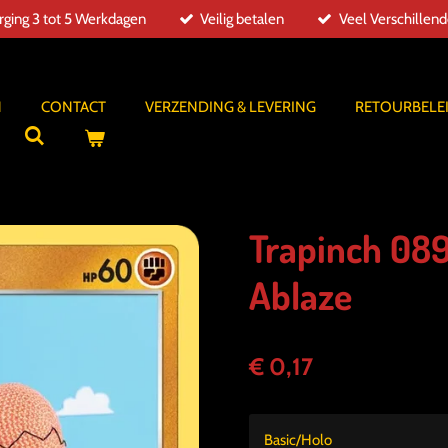
ging 3 tot 5 Werkdagen
Veilig betalen
Veel Verschillen
N
CONTACT
VERZENDING & LEVERING
RETOURBELE
Trapinch 08
Ablaze
€ 0,17
Basic/Holo