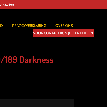
de Kaarten
ID
PRIVACYVERKLARING
OVER ONS
VOOR CONTACT KUN JE HIER KLIKKEN.
9/189 Darkness