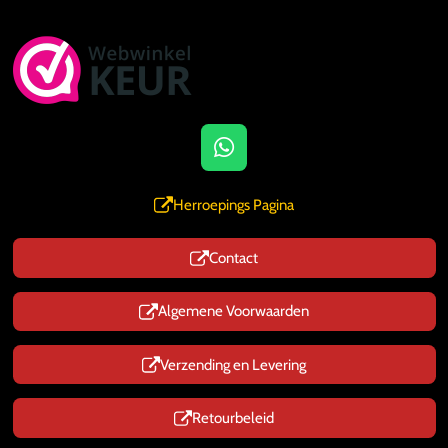
W
h
a
Herroepings Pagina
t
s
Contact
A
p
p
Algemene Voorwaarden
Verzending en Levering
Retourbeleid