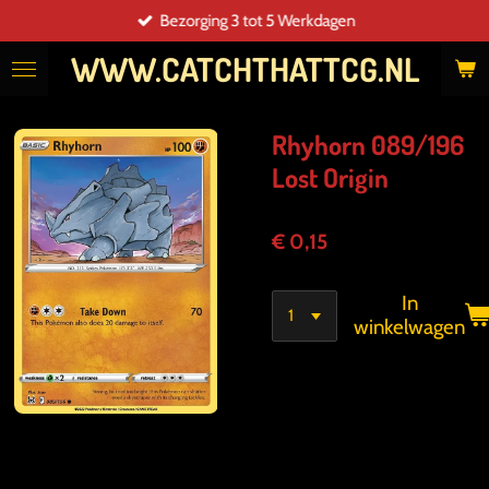
Bezorging 3 tot 5 Werkdagen
Ga
direct
WWW.CATCHTHATTCG.NL
naar
de
hoofdinhoud
Rhyhorn 089/196
Lost Origin
€ 0,15
In
winkelwagen