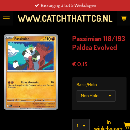
Bezorging 3 tot 5 Werkdagen
Ga
direct
WWW.CATCHTHATTCG.NL
naar
de
hoofdinhoud
Passimian 118/193
Paldea Evolved
€ 0,15
Basic/Holo
In
winkelwagen