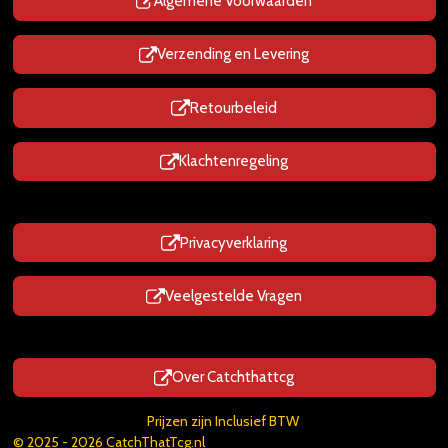
p
Algemene Voorwaarden
Verzending en Levering
Retourbeleid
Klachtenregeling
Privacyverklaring
Veelgestelde Vragen
Over Catchthattcg
Prijzen zijn Inclusief BTW
© 2025 - 2026 CatchThatTcg.nl