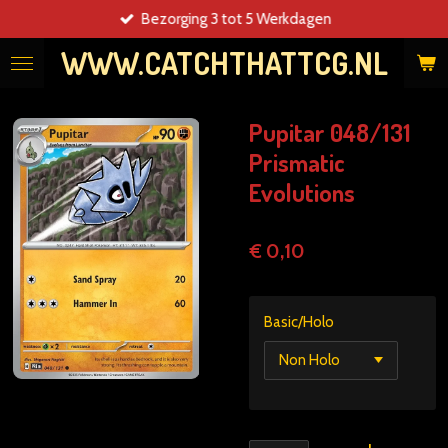
Bezorging 3 tot 5 Werkdagen
Ga
direct
WWW.CATCHTHATTCG.NL
naar
de
hoofdinhoud
Pupitar 048/131
Prismatic
Evolutions
€ 0,10
Basic/Holo