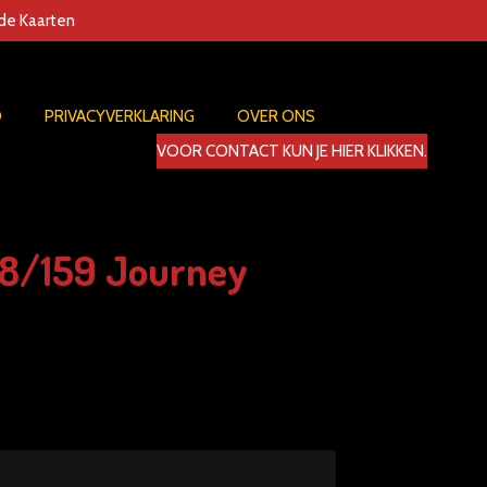
nde Kaarten
D
PRIVACYVERKLARING
OVER ONS
VOOR CONTACT KUN JE HIER KLIKKEN.
78/159 Journey