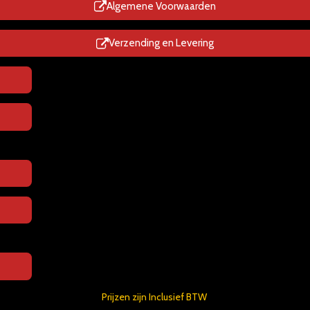
p
Algemene Voorwaarden
Verzending en Levering
Prijzen zijn Inclusief BTW