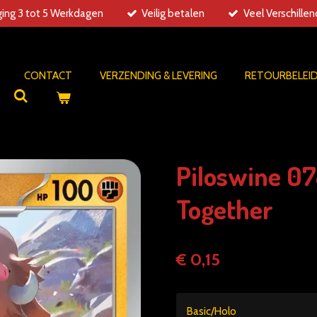
ing 3 tot 5 Werkdagen
Veilig betalen
Veel Verschille
CONTACT
VERZENDING & LEVERING
RETOURBELEI
Piloswine 0
Together
€ 0,15
Basic/Holo