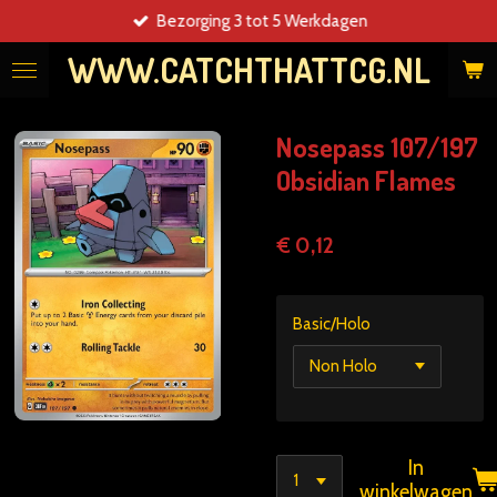
Bezorging 3 tot 5 Werkdagen
Ga
direct
WWW.CATCHTHATTCG.NL
naar
de
hoofdinhoud
Nosepass 107/197
Obsidian Flames
€ 0,12
Basic/Holo
In
winkelwagen