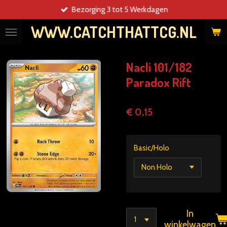
Bezorging 3 tot 5 Werkdagen
Ga
direct
WWW.CATCHTHATTCG.NL
naar
de
hoofdinhoud
Nacli 101/182
Paradox Rift
€ 0,15
Basic/Holo
In
winkelwagen