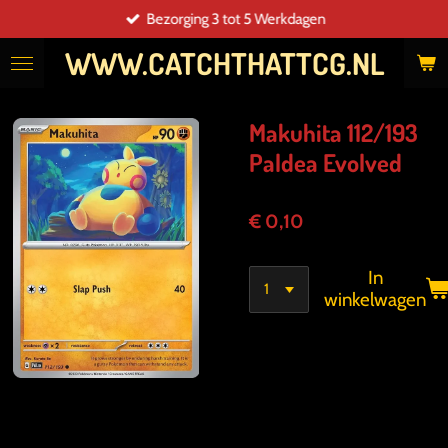
Bezorging 3 tot 5 Werkdagen
Ga
direct
WWW.CATCHTHATTCG.NL
naar
de
hoofdinhoud
Makuhita 112/193
Paldea Evolved
€ 0,10
In
winkelwagen