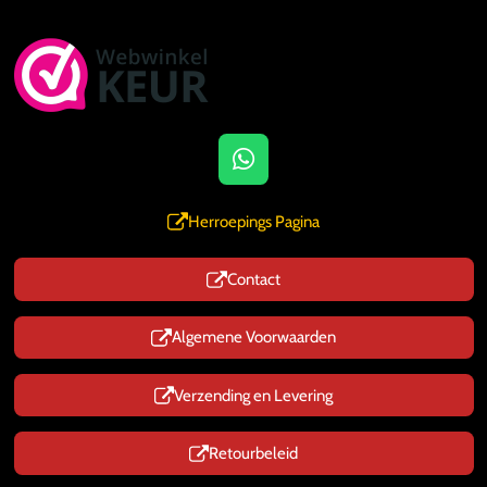
W
h
a
Herroepings Pagina
t
s
Contact
A
p
p
Algemene Voorwaarden
Verzending en Levering
Retourbeleid