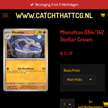
Bezorging 3 tot 5 Werkdagen
Ga
direct
WWW.CATCHTHATTCG.NL
naar
de
hoofdinhoud
Mienshao 084/142
Stellar Crown
€ 0,19
Basic/Holo
In
winkelwagen