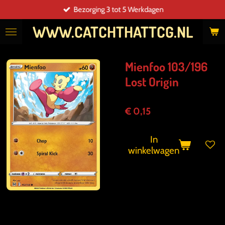
Bezorging 3 tot 5 Werkdagen
Ga
direct
WWW.CATCHTHATTCG.NL
naar
de
hoofdinhoud
Mienfoo 103/196
Lost Origin
€ 0,15
In
winkelwagen