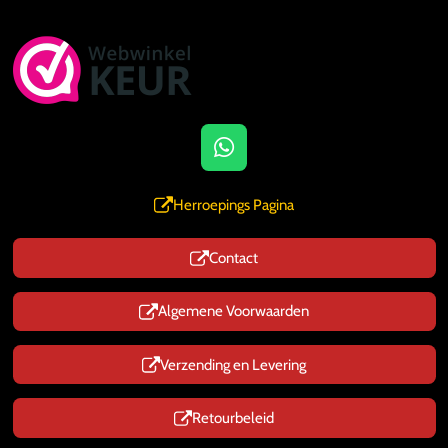
W
h
a
Herroepings Pagina
t
s
Contact
A
p
p
Algemene Voorwaarden
Verzending en Levering
Retourbeleid