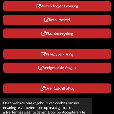
Verzending en Levering
Retourbeleid
Klachtenregeling
Privacyverklaring
Veelgestelde Vragen
Over Catchthattcg
Prijzen zijn Inclusief BTW
Deze website maakt gebruik van cookies om uw
© 2025 - 2026 CatchThatTcg.nl
ervaring te verbeteren en op maat gemaakte
Powered by
JouwWeb
advertenties weer te geven. Door op ‘Accepteren’ te