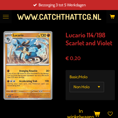
Bezorging 3 tot 5 Werkdagen
Ga
direct
WWW.CATCHTHATTCG.NL
naar
de
hoofdinhoud
Lucario 114/198
Scarlet and Violet
€ 0,20
Basic/Holo
In
winkelwagen