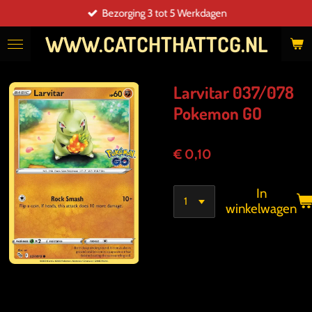
Bezorging 3 tot 5 Werkdagen
Ga
direct
WWW.CATCHTHATTCG.NL
naar
de
hoofdinhoud
Larvitar 037/078
Pokemon GO
€ 0,10
In
winkelwagen