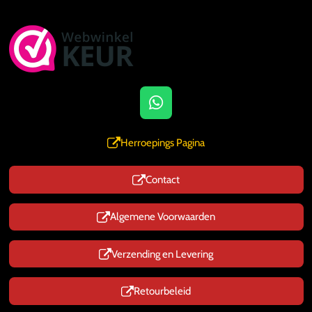
W
h
a
Herroepings Pagina
t
s
Contact
A
p
p
Algemene Voorwaarden
Verzending en Levering
Retourbeleid