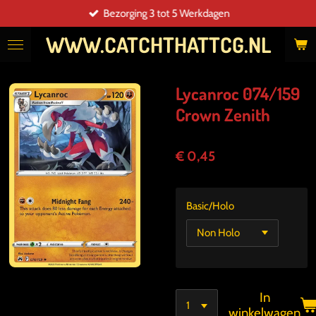
Bezorging 3 tot 5 Werkdagen
Ga
direct
WWW.CATCHTHATTCG.NL
naar
de
hoofdinhoud
Lycanroc 074/159
Crown Zenith
€ 0,45
Basic/Holo
In
winkelwagen