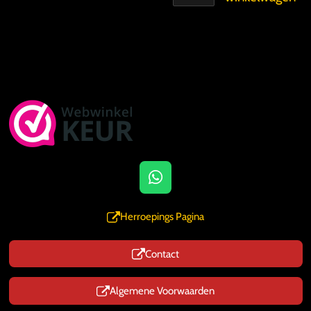
W
h
a
Herroepings Pagina
t
s
Contact
A
p
p
Algemene Voorwaarden