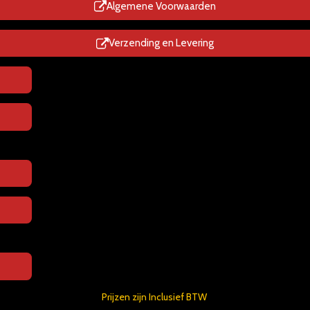
p
Algemene Voorwaarden
Verzending en Levering
Prijzen zijn Inclusief BTW