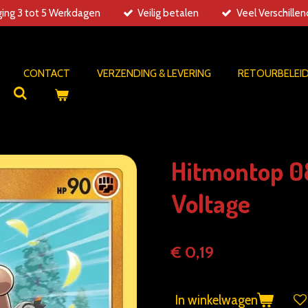
ing 3 tot 5 Werkdagen
Veilig betalen
Veel Verschille
CONTACT
VERZENDING & LEVERING
RETOURBELEI
Hitmontop 0
Voltage
€ 0,19
In winkelwagen