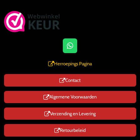
W
h
a
Herroepings Pagina
t
s
Contact
A
p
p
Algemene Voorwaarden
Verzending en Levering
Retourbeleid