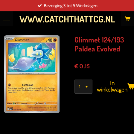
Bezorging 3 tot 5 Werkdagen
Ga
direct
WWW.CATCHTHATTCG.NL
naar
de
hoofdinhoud
Glimmet 124/193
Paldea Evolved
€ 0,15
In
winkelwagen