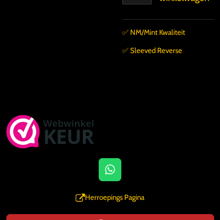
✅️ NM/Mint Kwaliteit
✅️ Sleeved Reverse
W
h
a
Herroepings Pagina
t
s