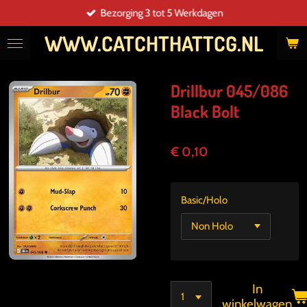
Bezorging 3 tot 5 Werkdagen
Ga
direct
WWW.CATCHTHATTCG.NL
naar
de
hoofdinhoud
Drillbur 045/086
Black Bolt
€ 0,10
Basic/Holo
In
winkelwagen