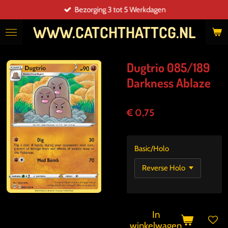
Bezorging 3 tot 5 Werkdagen
Ga
direct
WWW.CATCHTHATTCG.NL
naar
de
hoofdinhoud
Dugtrio 085/189
Darkness Ablaze
€ 0,75
Basic/Holo
In
winkelwagen