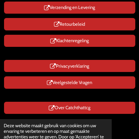
Verzending en Levering
Retourbeleid
Klachtenregeling
Privacyverklaring
Veelgestelde Vragen
Over Catchthattcg
Prijzen zijn Inclusief BTW
Deze website maakt gebruik van cookies om uw
© 2025 - 2026 CatchThatTcg.nl
ervaring te verbeteren en op maat gemaakte
Powered by
JouwWeb
advertenties weer te geven. Door op ‘Accepteren’ te