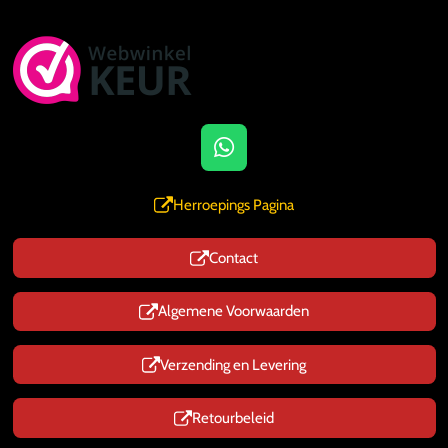
W
h
a
Herroepings Pagina
t
s
Contact
A
p
p
Algemene Voorwaarden
Verzending en Levering
Retourbeleid