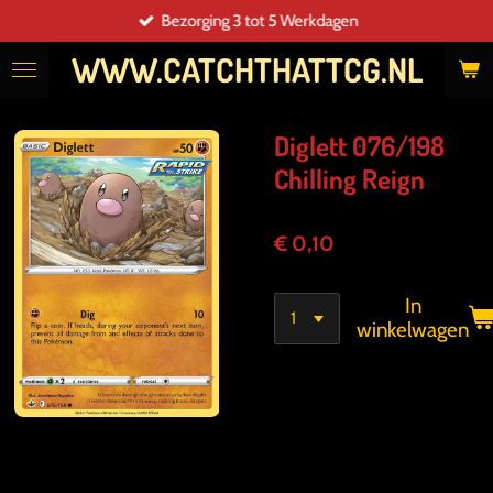
Bezorging 3 tot 5 Werkdagen
Ga
direct
WWW.CATCHTHATTCG.NL
naar
de
hoofdinhoud
Diglett 076/198
Chilling Reign
€ 0,10
In
winkelwagen