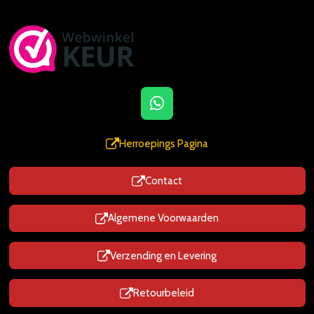
W
h
a
Herroepings Pagina
t
s
Contact
A
p
p
Algemene Voorwaarden
Verzending en Levering
Retourbeleid