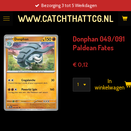
Bezorging 3 tot 5 Werkdagen
Ga
direct
WWW.CATCHTHATTCG.NL
naar
de
hoofdinhoud
Donphan 049/091
Paldean Fates
€ 0,12
In
winkelwagen