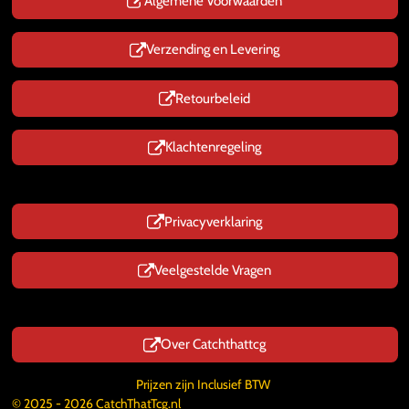
p
Algemene Voorwaarden
Verzending en Levering
Retourbeleid
Klachtenregeling
Privacyverklaring
Veelgestelde Vragen
Over Catchthattcg
Prijzen zijn Inclusief BTW
© 2025 - 2026 CatchThatTcg.nl