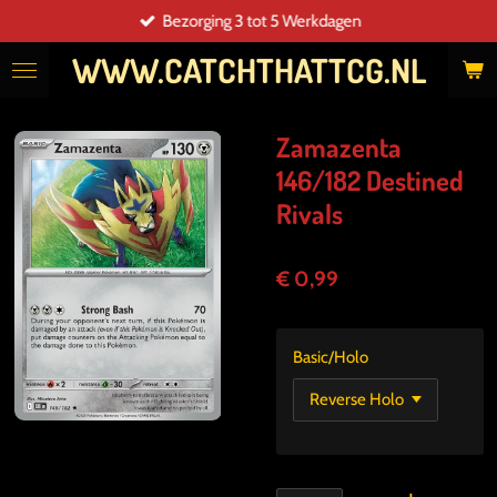
Bezorging 3 tot 5 Werkdagen
Ga
direct
WWW.CATCHTHATTCG.NL
naar
de
hoofdinhoud
Zamazenta
146/182 Destined
Rivals
€ 0,99
Basic/Holo