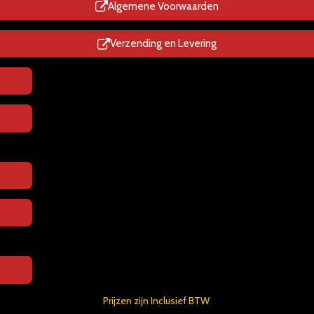
p
Algemene Voorwaarden
Verzending en Levering
Prijzen zijn Inclusief BTW