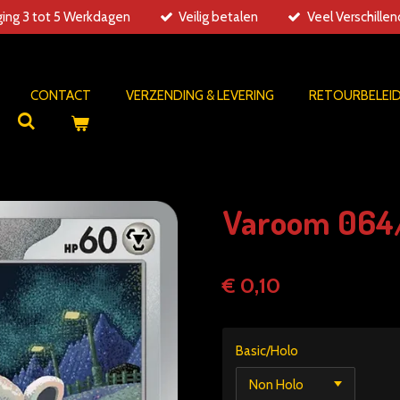
ing 3 tot 5 Werkdagen
Veilig betalen
Veel Verschille
CONTACT
VERZENDING & LEVERING
RETOURBELEI
Varoom 064/
€ 0,10
Basic/Holo