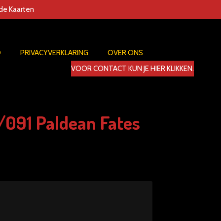
nde Kaarten
D
PRIVACYVERKLARING
OVER ONS
VOOR CONTACT KUN JE HIER KLIKKEN.
091 Paldean Fates