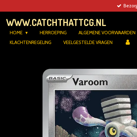
Bezorg
Ga
direct
WWW.CATCHTHATTCG.NL
naar
de
HOME
HERROEPING
ALGEMENE VOORWAARDEN
hoofdinhoud
KLACHTENREGELING
VEELGESTELDE VRAGEN