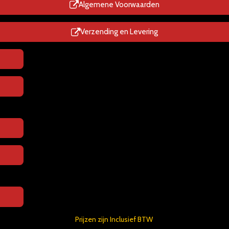
p
Algemene Voorwaarden
Verzending en Levering
Prijzen zijn Inclusief BTW