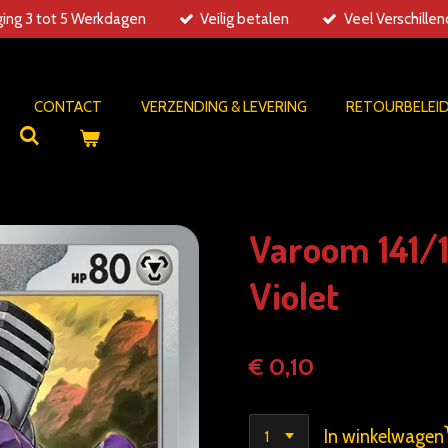
ing 3 tot 5 Werkdagen
Veilig betalen
Veel Verschille
CONTACT
VERZENDING & LEVERING
RETOURBELEI
Varoom 141/1
Violet
€ 0,10
In winkelwagen