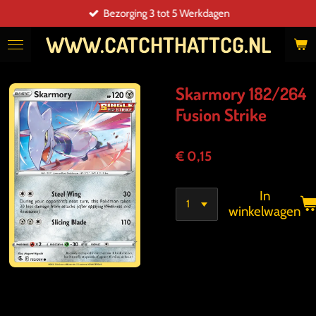
Bezorging 3 tot 5 Werkdagen
Ga
direct
WWW.CATCHTHATTCG.NL
naar
de
hoofdinhoud
Skarmory 182/264
Fusion Strike
€ 0,15
In
winkelwagen