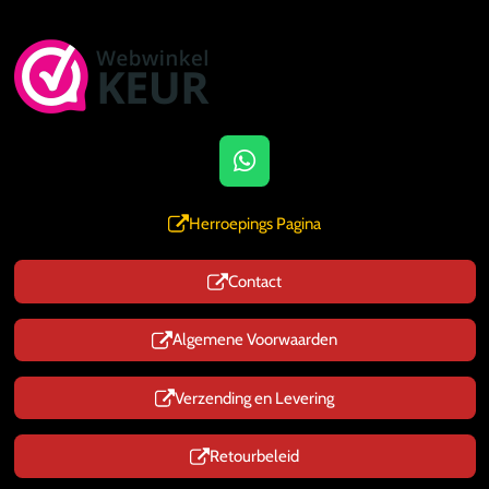
W
h
a
Herroepings Pagina
t
s
Contact
A
p
p
Algemene Voorwaarden
Verzending en Levering
Retourbeleid