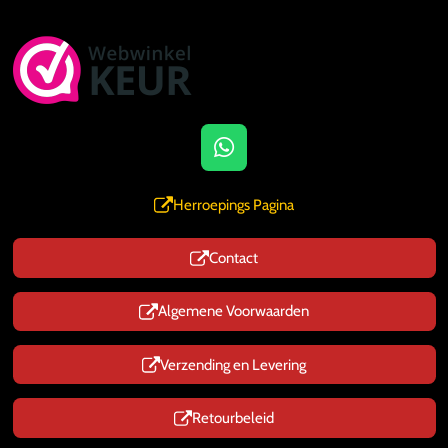
W
h
a
Herroepings Pagina
t
s
Contact
A
p
p
Algemene Voorwaarden
Verzending en Levering
Retourbeleid