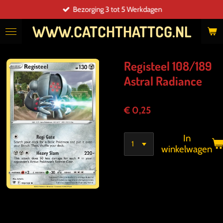
Bezorging 3 tot 5 Werkdagen
Ga
direct
WWW.CATCHTHATTCG.NL
naar
de
hoofdinhoud
Registeel 108/189
Astral Radiance
€ 0,25
In
winkelwagen