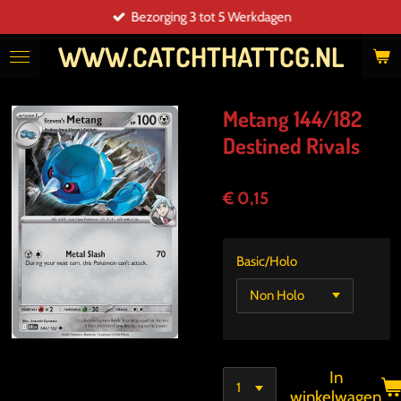
Bezorging 3 tot 5 Werkdagen
Ga
direct
WWW.CATCHTHATTCG.NL
naar
de
hoofdinhoud
Metang 144/182
Destined Rivals
€ 0,15
Basic/Holo
In
winkelwagen