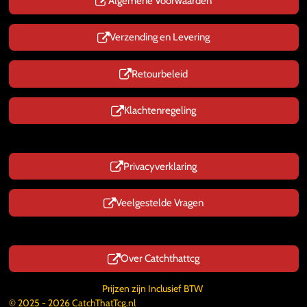
p
Algemene Voorwaarden
Verzending en Levering
Retourbeleid
Klachtenregeling
Privacyverklaring
Veelgestelde Vragen
Over Catchthattcg
Prijzen zijn Inclusief BTW
© 2025 - 2026 CatchThatTcg.nl