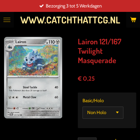
Bezorging 3 tot 5 Werkdagen
Ga
direct
WWW.CATCHTHATTCG.NL
naar
de
hoofdinhoud
Lairon 121/167
Twilight
Masquerade
€ 0,25
Basic/Holo