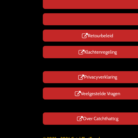
Retourbeleid
Klachtenregeling
Privacyverklaring
Veelgestelde Vragen
Over Catchthattcg