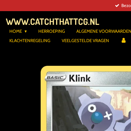
Bezor
Ga
direct
WWW.CATCHTHATTCG.NL
naar
de
HOME
HERROEPING
ALGEMENE VOORWAARDE
hoofdinhoud
KLACHTENREGELING
VEELGESTELDE VRAGEN