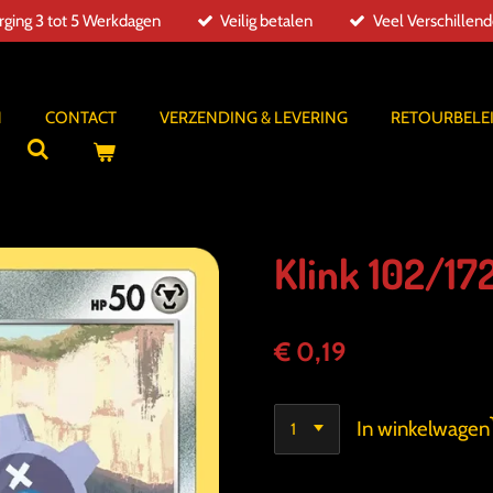
ging 3 tot 5 Werkdagen
Veilig betalen
Veel Verschillen
N
CONTACT
VERZENDING & LEVERING
RETOURBELE
Klink 102/172
€ 0,19
In winkelwagen