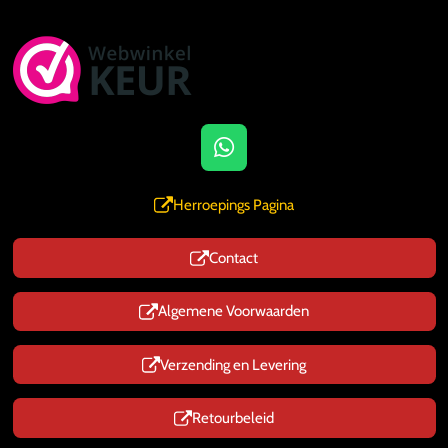
W
h
a
Herroepings Pagina
t
s
Contact
A
p
p
Algemene Voorwaarden
Verzending en Levering
Retourbeleid