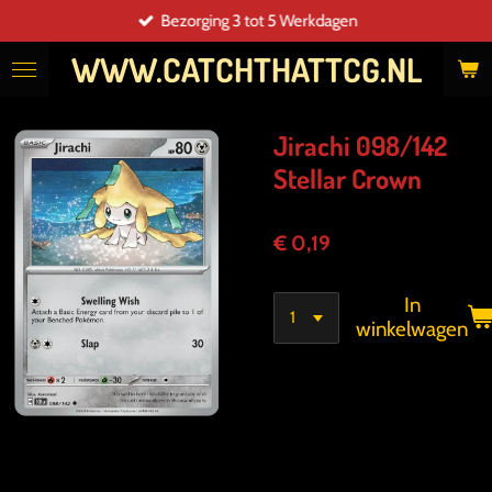
Bezorging 3 tot 5 Werkdagen
Ga
direct
WWW.CATCHTHATTCG.NL
naar
de
hoofdinhoud
Jirachi 098/142
Stellar Crown
€ 0,19
In
winkelwagen